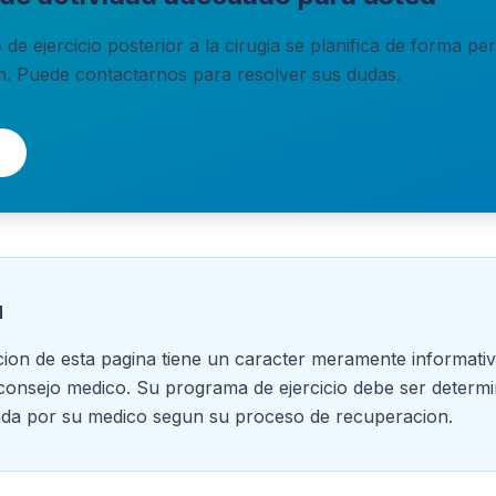
o de ejercicio posterior a la cirugia se planifica de forma p
n. Puede contactarnos para resolver sus dudas.
l
ion de esta pagina tiene un caracter meramente informati
 consejo medico. Su programa de ejercicio debe ser determ
ada por su medico segun su proceso de recuperacion.