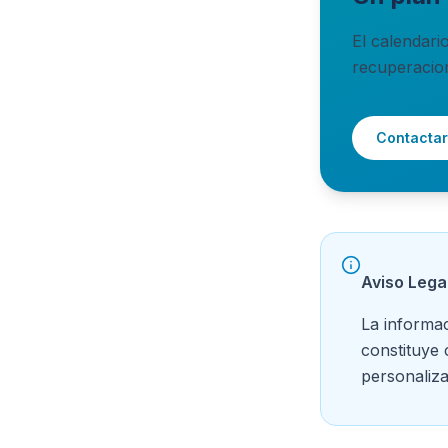
El calendari
recuperacio
Contactar
Aviso Lega
La informac
constituye
personaliz