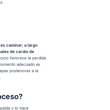
a.
 es caminar; a largo
ales de cardio de
rcicio favorece la perdida
l momento adecuado es
apas posteriores a la
.
roceso?
spalda y lo hace