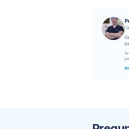
P
Ci
Ci
ba
Av
pe
Bi
Pregun