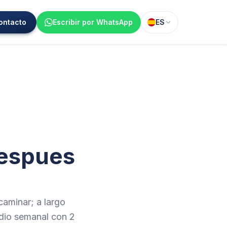
ontacto
Escribir por WhatsApp
ES
despues
caminar; a largo
rdio semanal con 2