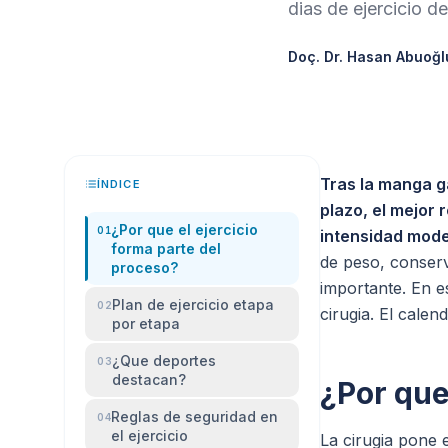
dias de ejercicio d
Doç. Dr. Hasan Abuoğl
Tras la manga g
ÍNDICE
plazo, el mejor
¿Por que el ejercicio
01
intensidad mode
forma parte del
de peso, conser
proceso?
importante. En e
Plan de ejercicio etapa
02
cirugia. El cale
por etapa
¿Que deportes
03
destacan?
¿Por que
Reglas de seguridad en
04
el ejercicio
La cirugia pone 