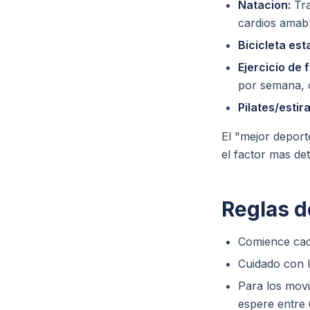
Natacion:
Tra
cardios amabl
Bicicleta est
Ejercicio de 
por semana, 
Pilates/estir
El "mejor deport
el factor mas de
Reglas d
Comience cada
Cuidado con l
Para los movi
espere entre 