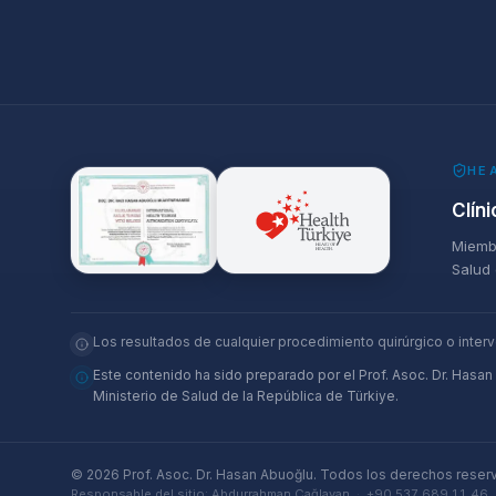
HE
Clín
Miembr
Salud 
Los resultados de cualquier procedimiento quirúrgico o inter
Este contenido ha sido preparado por el Prof. Asoc. Dr. Hasan
Ministerio de Salud de la República de Türkiye.
©
2026
Prof. Asoc. Dr. Hasan Abuoğlu
.
Todos los derechos reser
Responsable del sitio
:
Abdurrahman Çağlayan
·
+90 537 689 11 46