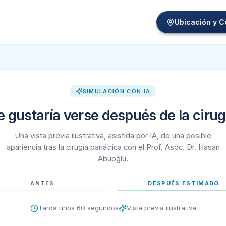
Ubicación y C
ncia Artificial
gratuita que genera una estimación visual de tu posible asp
 y de cuerpo entero o de medio cuerpo. La imagen solo se u
SIMULACIÓN CON IA
exo y el procedimiento que te interesa (manga gástrica, byp
agen orientativa de tu posible resultado. Si te motiva, p
e gustaría verse después de la cirug
rada por inteligencia artificial, no una promesa de resulta
rica
Una vista previa ilustrativa, asistida por IA, de una posible
apariencia tras la cirugía bariátrica con el Prof. Asoc. Dr. Hasan
ras perder peso. Con una manga gástrica o un bypass gástri
Abuoğlu.
ultado garantizado. La inteligencia artificial estima cómo 
ANTES
DESPUÉS ESTIMADO
rúrgicos para tratar la obesidad, como la manga gástrica (
Tarda unos 60 segundos
Vista previa ilustrativa