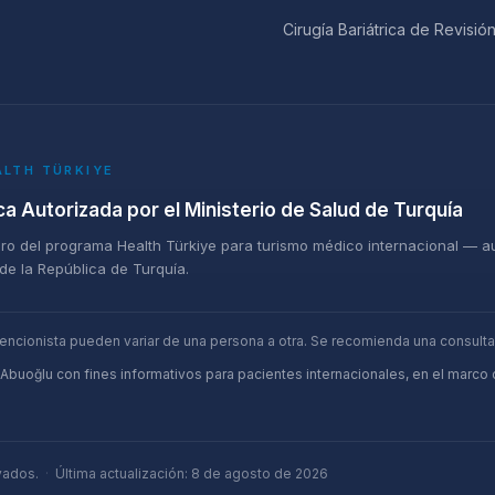
Cirugía Bariátrica de Revisió
ALTH TÜRKIYE
ica Autorizada por el Ministerio de Salud de Turquía
o del programa Health Türkiye para turismo médico internacional — aut
de la República de Turquía.
vencionista pueden variar de una persona a otra. Se recomienda una consult
 Abuoğlu con fines informativos para pacientes internacionales, en el marco
vados.
·
Última actualización
:
8 de agosto de 2026