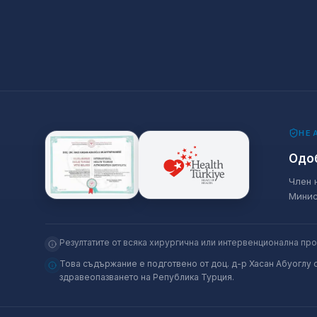
HE
Одоб
Член 
Минис
Резултатите от всяка хирургична или интервенционална пр
Това съдържание е подготвено от доц. д-р Хасан Абуоглу 
здравеопазването на Република Турция.