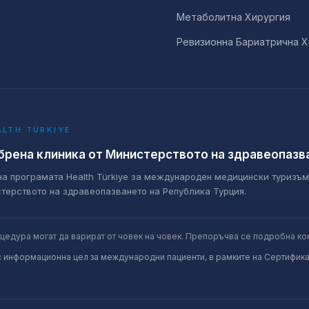
Метаболитна Хирургия
Ревизионна Бариатрична Х
ALTH TÜRKIYE
рена клиника от Министерството на здравеопазв
на програмата Health Türkiye за международен медицински туризъ
терството на здравеопазването на Република Турция.
оцедура могат да варират от човек на човек. Препоръчва се подробна ко
с информационна цел за международни пациенти, в рамките на Сертифика