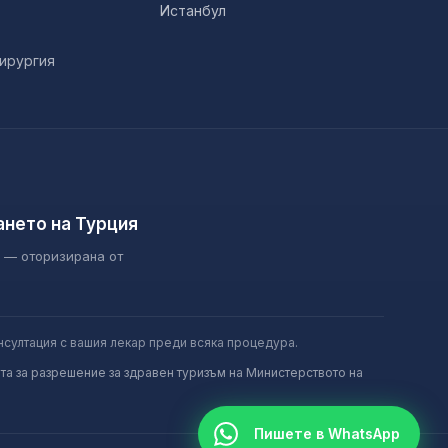
Истанбул
ирургия
ането на Турция
м — оторизирана от
нсултация с вашия лекар преди всяка процедура.
та за разрешение за здравен туризъм на Министерството на
Пишете в WhatsApp